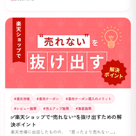
な要素であり、購入の最終判断を左右することも少なくあり
ません。 この記事では、 レビューが集まらない原因と、効
率的にレビューを増やすための実践的な方法をわかりやすく
解説します。
#
楽天市場
#
楽市クーポン
#
楽市クーポン導入のメリット
#
レビュー施策
#
売上アップ施策
#
集客施策
✅楽天ショップで“売れない”を抜け出すための解
決ポイント
楽天市場に出店したものの、 「思ったより売れない…」