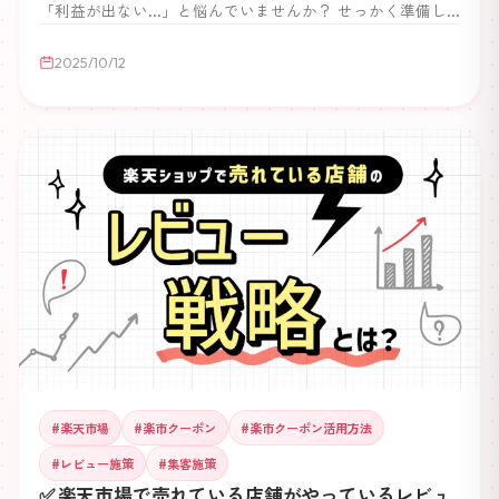
「利益が出ない…」と悩んでいませんか？ せっかく準備し
てオープンしたのに成果が出ないと「失敗だったのでは」と
感じる方も少なくありません。 ですが、コロナ禍以降のEC
2025/10/12
需要拡大を考えると、ここで撤退してしまうのは大きな機会
損失です。 重要なのは 「売れない原因を突き止めて改善す
ること」。 この記事では、楽天ショップが伸び悩んでいる
ときに 見直すべきポイント と 具体的な解決策 を解説しま
す。
#
楽天市場
#
楽市クーポン
#
楽市クーポン活用方法
#
レビュー施策
#
集客施策
✅ 楽天市場で売れている店舗がやっているレビュ