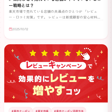
ー戦略とは？
楽天市場で売れている店舗の共通点のひとつが 「レビュ
ー・口コミ対策」です。 レビューは新規顧客の安心材料と
なり、リピート購入にも直結します。 ここでは、売れる店
舗が実践しているシンプルなレビュー戦略をご紹介します。
2025/10/12
#
楽市クーポン
#
楽天市場
#
楽市クーポン活用方法