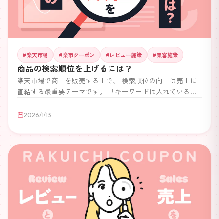
#
楽天市場
#
楽市クーポン
#
レビュー施策
#
集客施策
商品の検索順位を上げるには？
楽天市場で商品を販売する上で、 検索順位の向上は売上に
直結する最重要テーマです。 「キーワードは入れているの
に上位表示されない」 「レビューはあるのに順位が伸びな
い」 このような悩みを抱えている店舗様も多いのではない
2026/1/13
でしょうか。 本記事では、 楽天市場において 商品検索順位
を上げるために本当に重要な要素 と、 今日から実践できる
具体的な改善ポイント を、 運営者目線でわかりやすく解説
します。