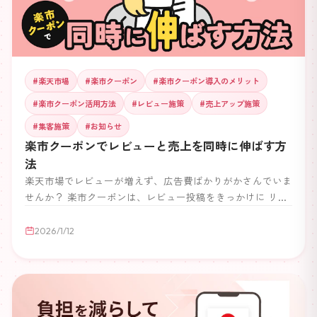
#
楽天市場
#
楽市クーポン
#
楽市クーポン導入のメリット
#
楽市クーポン活用方法
#
レビュー施策
#
売上アップ施策
#
集客施策
#
お知らせ
楽市クーポンでレビューと売上を同時に伸ばす方
法
楽天市場でレビューが増えず、広告費ばかりがかさんでいま
せんか？ 楽市クーポンは、レビュー投稿をきっかけに リピ
ート購入と売上を自動で生み出す仕組みを作れるツールで
す。 本記事では、なぜレビュー施策が重要なのか 楽市クー
2026/1/12
ポンで何ができるのか 売上につながる具体的な活用フロー
を楽天店舗運営者向けに分かりやすく解説します。