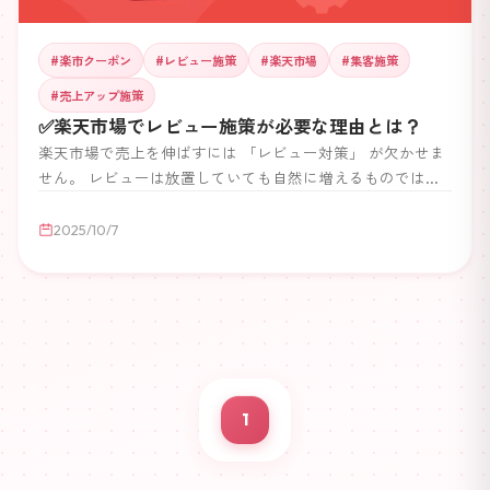
#
楽市クーポン
#
レビュー施策
#
楽天市場
#
集客施策
#
売上アップ施策
✅楽天市場でレビュー施策が必要な理由とは？
楽天市場で売上を伸ばすには 「レビュー対策」 が欠かせま
せん。 レビューは放置していても自然に増えるものではな
く、悪いレビューが目立つと信頼度を下げてしまいます。
この記事では ✅ レビュー施策が必要な理由 ✅ 続けるべき理
2025/10/7
由 ✅ 負担を減らすコツ（自動化） をわかりやすく解説しま
す。
1