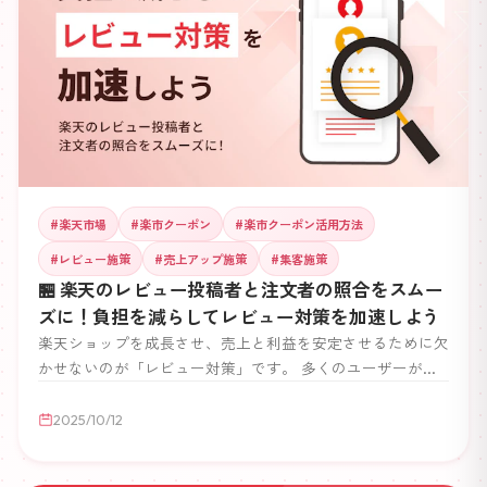
#
楽天市場
#
楽市クーポン
#
楽市クーポン活用方法
#
レビュー施策
#
売上アップ施策
#
集客施策
🏪 楽天のレビュー投稿者と注文者の照合をスムー
ズに！負担を減らしてレビュー対策を加速しよう
楽天ショップを成長させ、売上と利益を安定させるために欠
かせないのが「レビュー対策」です。 多くのユーザーが購
入前にレビューを参考にするため、レビューが多いほど信頼
性が高まり購入率もアップします。 しかし一方で、 「レビ
2025/10/12
ュー投稿者と注文者を照合する作業が手間…」 「チェック
に時間がかかりすぎる…」 といった悩みを抱える店舗も多