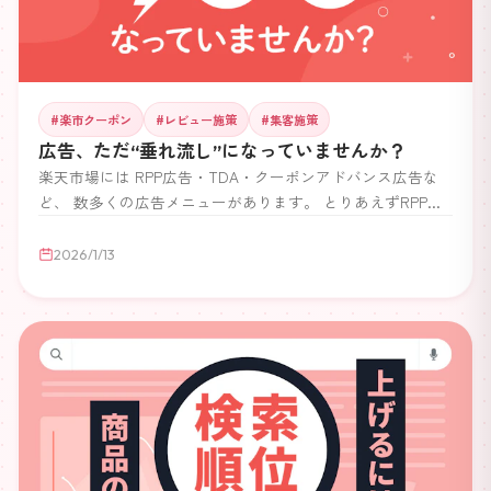
#
楽市クーポン
#
レビュー施策
#
集客施策
広告、ただ“垂れ流し”になっていませんか？
楽天市場には RPP広告・TDA・クーポンアドバンス広告な
ど、 数多くの広告メニューがあります。 とりあえずRPPを
回している 売れないから広告費を上げている もし、少しで
も心当たりがあれば—— 一度立ち止まって考えてみてくだ
2026/1/13
さい。 実は、「広告をかける前にやるべきことができてい
ない」 この状態のまま広告を使い続けている店舗は、非常
に多いのが現実です。 広告は「売れる状態の商品」を加速
させるためのもの。 土台が弱いままでは、広告費が静かに
溶けていくだけになってしまいます。