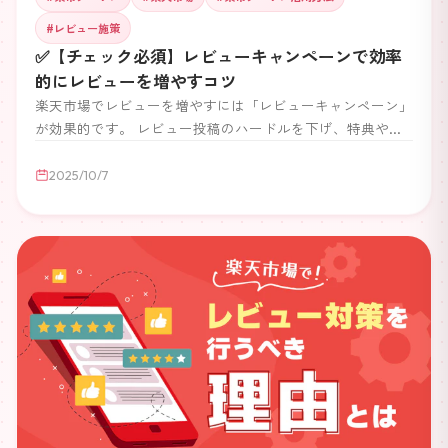
#
レビュー施策
✅【チェック必須】レビューキャンペーンで効率
的にレビューを増やすコツ
楽天市場でレビューを増やすには「レビューキャンペーン」
が効果的です。 レビュー投稿のハードルを下げ、特典やク
ーポンを組み合わせることで効率的にレビューを集められま
す。 さらに、自動化ツールを導入すれば運営負担を減らし
2025/10/7
つつ、継続的なレビュー獲得が可能です。 👉 本記事では、
レビューキャンペーンの基本から効率的な導入方法 そし
て弊社ツール 「楽市クーポン」 の活用方法まで解説しま
す。