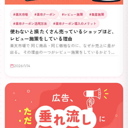
#
楽天市場
#
楽市クーポン
#
レビュー施策
#
集客施策
#
楽市クーポン活用方法
#
楽市クーポン導入のメリット
使わないと損 たくさん売っているショップほど、
レビュー施策をしている理由
楽天市場で 同じ商品・同じ価格なのに、なぜか売上に差が
出る。 その理由の一つがレビュー施策をしているかどうか
です。 売れているショップほど、レビューを「放置」せ
ず、当たり前に取り組んでいます。 本記事では、レビュー
2026/1/14
施策が検索順位に与える影響と、 「やらない＝損」になる
理由を簡潔に解説します。