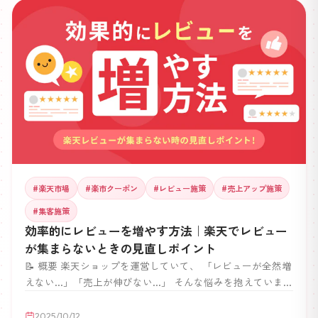
いのが現実です。 この記事では、 なぜレビュー照合が大変
なのか、そしてそれを簡単・自動化して解決する方法をわか
りやすく紹介します。
#
楽天市場
#
楽市クーポン
#
レビュー施策
#
売上アップ施策
#
集客施策
効率的にレビューを増やす方法｜楽天でレビュー
が集まらないときの見直しポイント
📝 概要 楽天ショップを運営していて、 「レビューが全然増
えない…」「売上が伸びない…」 そんな悩みを抱えていませ
んか？ 楽天市場では、レビューの有無が売上・利益を大き
く左右します。 レビューは購入者の信頼を得るための重要
2025/10/12